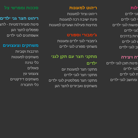
לות
ריהוט למעונות
סככות ומפרשי צל
ני ילדים
ריהוט וציוד למעונות
ריהוט חצר גני ילדים
לגני ילדים
פינת ישיבה רכה למעונות
פינות סוציודרמטיות - לחצ
ושות לגני ילדים
מחיצות פעילות ושערים למעונות
ספסלים לחצר הגן
ני ילדים
ג'ימבורי וספורט
אשפתונים לגני ילדים
ירות בדרכים
ג'ימבורי לגני ילדים ומעונות
לגנ ילדים
משחקים וצעצועים
משחקי ספורט לגני ילדים
 לגני ילדים
הרכבות וקוביות
מתקני חצר עם תקן לגני
 ויצירה
משחקים לפעוטות
כלי נגינה
ילדים
ינות תוכן לגני ילדים
פאזלים
גני ילדים
מתקני חצר למעונות יום
צעצועי עץ
ת לגני ילדים
מתקני חצר לגני ילדים
משחקים דידקטיים
ומחשב לגני ילדים
מתקני חצר מפלסטיק לגני ילדים
כלי תחבורה
משחקים ואביזרים לחצר הגן