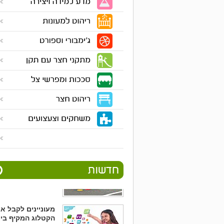
הכנסו לסרטון שלנ
וקבלו טיפים לעיצו
מעונות!
כל הציוד הדרוש
לכיתה ולחצר בה"
לחצו על הקישור ו
הצעה!
חדש!חדש!חדש!
משחקי רצפה מגומ
צבעוני הכנסו
מעוניינים לקבל א
הקטלוג המקיף ביו
בארץ בתחום גני