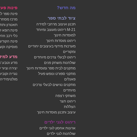
מה חדש?
פינות פעי
פינת ספר לג
ציוד לבתי ספר
מרכז מסחרי 
תכנון ועיצוב מרחבי למידה
תאטרון ותחפ
M-21 ריהוט מעוצב ומיוחד
פינת רופא לג
למוסדות חינוך
כלי רכב וזה
ריהוט מוסדות חינוך
פינת הקודש 
מערכות מידוף בעיצובים יחודיים
מוסיקה וקשב
ומקוריים
מדע למידה
ריהוט לבעלי צרכים מיוחדים
שולחנות משחק פנים
מדע וטבע / פ
מתקנים לבית ספר ומוסדות חינוך
יצירה וציור ל
מתקני ספורט ונופש פעיל
נגריה וקוביו
פאנלים
מולטימידיה 
מתקנים נגישים לבעלי צרכים
מיוחדים
משחקי רצפה
ריהוט חצר
הצללות
עיצוב ותכנון מוסדות חינוך
ריהוט לגני ילדים
ארונות אחסון לגני ילדים
שולחנות לגני ילדים