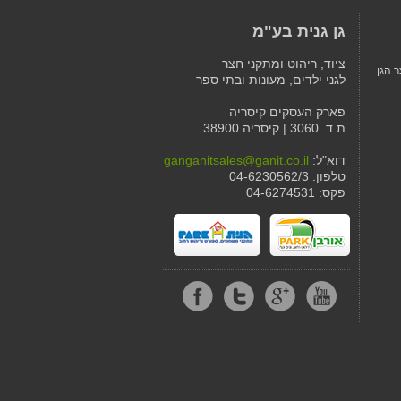
גן גנית בע"מ
ציוד, ריהוט ומתקני חצר
ר הגן
לגני ילדים, מעונות ובתי ספר
פארק העסקים קיסריה
ת.ד. 3060 | קיסריה 38900
דוא"ל:
ganganitsales@ganit.co.il
טלפון: 04-6230562/3
פקס: 04-6274531